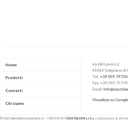
via del Lavoro,2
Home
41014 Solignano di 
Tel:
+39 059 79735
Prodotti
Fax: +39 059 7577
Email:
info@vaschie
Contatti
Visualizza su Googl
Chi siamo
© 2022
Vaschieri Lorenzo S.r.l.
- CREATED BY
DIGITALION s.r.l.s.
realizzazione di siti we