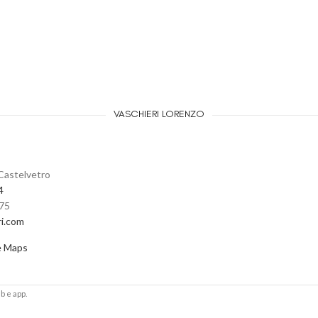
VASCHIERI LORENZO
Castelvetro
4
475
ri.com
e Maps
b e app.