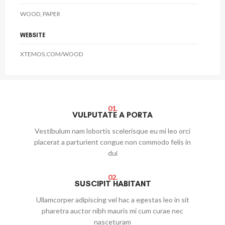
WOOD, PAPER
WEBSITE
XTEMOS.COM/WOOD
01.
VULPUTATE A PORTA
Vestibulum nam lobortis scelerisque eu mi leo orci
placerat a parturient congue non commodo felis in
dui
02.
SUSCIPIT HABITANT
Ullamcorper adipiscing vel hac a egestas leo in sit
pharetra auctor nibh mauris mi cum curae nec
nasceturam