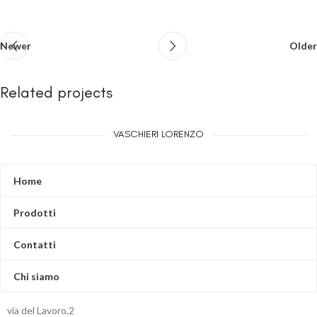
Newer
Older
Related projects
VASCHIERI LORENZO
Netus eu mollis hac dignis
Furniture
Home
Prodotti
Contatti
Chi siamo
via del Lavoro,2