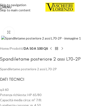
Skip to navigation
MENU
Skip to main content
Click to enlarge
Home
Prodotti
DA 50 A 100 Qli
Spandiletame posteriore 2 assi L70-2P
Spandiletame posteriore 2 assi L70-2P
DATI TECNICI
q.li 60
Potenza richiesta: HP 65/80
Capacità media circa: m³ 7/8:
Lunghezza cassone: m. 4,50