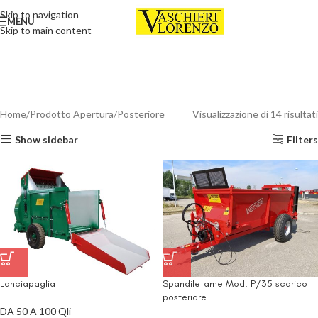
Skip to navigation
MENU
Skip to main content
Home
Prodotto Apertura
Posteriore
Visualizzazione di 14 risultati
Show sidebar
Filters
Lanciapaglia
Spandiletame Mod. P/35 scarico
posteriore
DA 50 A 100 Qli