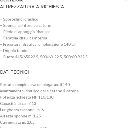
ATTREZZATURA A RICHIESTA
– Sportellino idraulico
– Sponda spintore su catene
– Piede di appoggio idraulico
– Paratoia idraulica interna
– Frenatura Idraulica omologazione 140 q.li
– Doppio fondo
– Ruote 445/65R22.5, 500/60-22.5, 500/60 R22.5
DATI TECNICI
Portata complessiva omologata:q.li 140
avanzamento idraulico delle catene 4 catene
Potenza richiesta HP 110/130
Capacità circa m³ 13
Lunghezza cassone: m. 6
Altezza sponde m. 1,25
Carreggiata m. 2,05