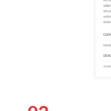
adip
tinci
volut
exerc
CLIEN
MIND
DESI
JOHN