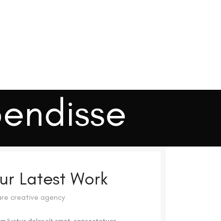
pendisse
ur Latest Work
re creative agency
m luctus dolor sit amet, consectetuer