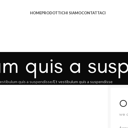
HOME
PRODOTTI
CHI SIAMO
CONTATTACI
um quis a sus
vestibulum quis a suspendisse
Et vestibulum quis a suspendisse
O
we a
Accu