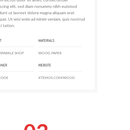
iscing elit, sed diam nonummy nibh euismod
dunt ut laoreet dolore magna aliquam erat
pat. Ut wisi enim ad minim veniam, quis nostrud
i tation.
T
MATERIALS
SPARKLE SHOP
WOOD, PAPER
GNER
WEBSITE
 DOE
XTEMOS.COM/WOOD