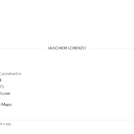
VASCHIERI LORENZO
Castelvetro
4
475
ri.com
e Maps
b e app.