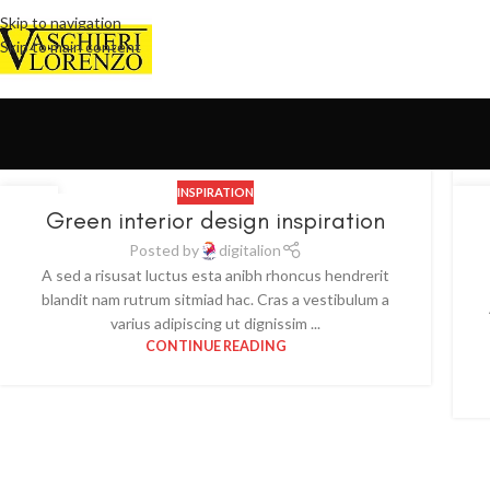
Skip to navigation
Skip to main content
INSPIRATION
23
2
Green interior design inspiration
LUG
GI
Posted by
digitalion
A sed a risusat luctus esta anibh rhoncus hendrerit
blandit nam rutrum sitmiad hac. Cras a vestibulum a
varius adipiscing ut dignissim ...
CONTINUE READING