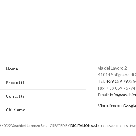
via del Lavoro,2
Home
41014 Solignano di 
Tel:
+39 059 79735
Prodotti
Fax: +39 059 7577
Email:
info@vaschie
Contatti
Visualizza su Googl
Chi siamo
© 2022
Vaschieri Lorenzo S.r.l.
- CREATED BY
DIGITALION s.r.l.s.
realizzazione di siti we