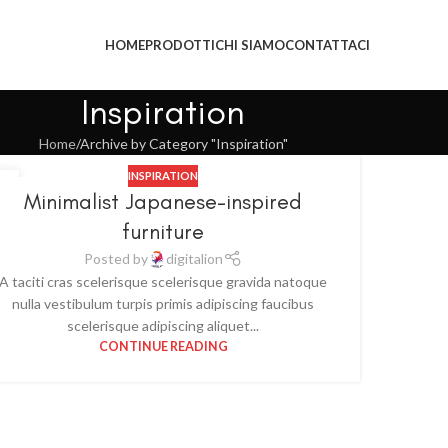
HOME
PRODOTTI
CHI SIAMO
CONTATTACI
Inspiration
Home
Archive by Category "Inspiration"
INSPIRATION
2
Minimalist Japanese-inspired
U
furniture
Posted by
digitalion
A taciti cras scelerisque scelerisque gravida natoque
nulla vestibulum turpis primis adipiscing faucibus
scelerisque adipiscing aliquet...
CONTINUE READING