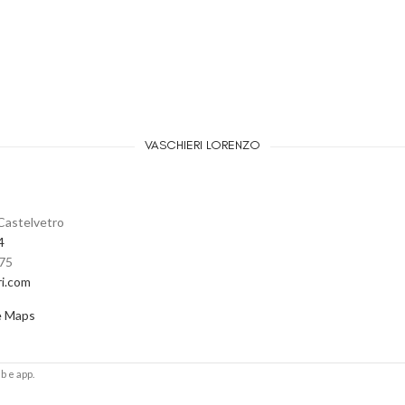
VASCHIERI LORENZO
Castelvetro
4
475
ri.com
e Maps
b e app.