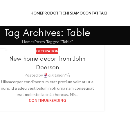
HOME
PRODOTTI
CHI SIAMO
CONTATTACI
Tag Archives: Table
Home
Posts Tagged "Table"
DECORATION
6
New home decor from John
U
Doerson
Posted by
digitalion
Ullamcorper condimentum erat pretium velit at ut a
nunc id a adeu vestibulum nibh urna nam consequat
erat molestie lacinia rhoncus. Nis...
CONTINUE READING