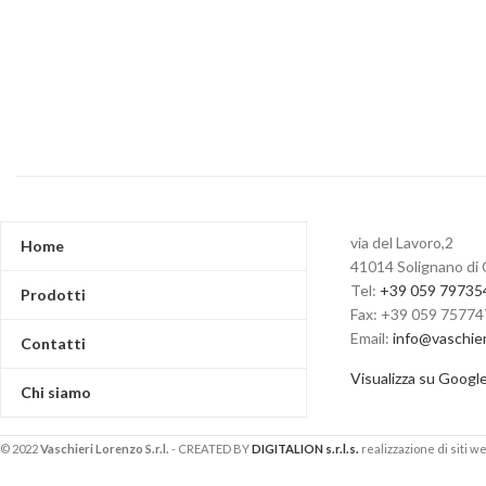
via del Lavoro,2
Home
41014 Solignano di 
Tel:
+39 059 79735
Prodotti
Fax: +39 059 7577
Email:
info@vaschie
Contatti
Visualizza su Googl
Chi siamo
© 2022
Vaschieri Lorenzo S.r.l.
- CREATED BY
DIGITALION s.r.l.s.
realizzazione di siti we