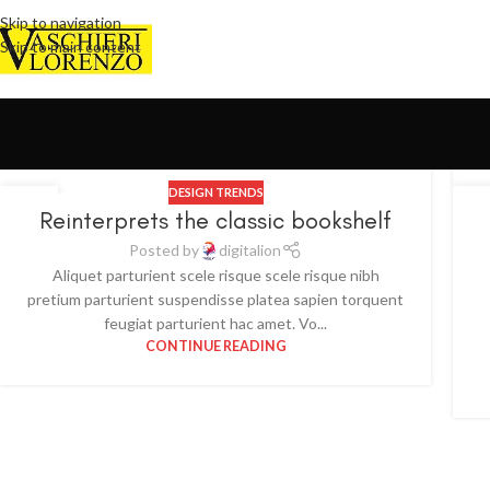
Skip to navigation
Skip to main content
DESIGN TRENDS
23
1
Reinterprets the classic bookshelf
LUG
GI
Posted by
digitalion
Aliquet parturient scele risque scele risque nibh
pretium parturient suspendisse platea sapien torquent
feugiat parturient hac amet. Vo...
CONTINUE READING