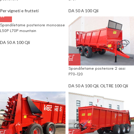
Per vigneti e frutteti
DA 50 A 100 Qli
Spandiletame posteriore monoasse
L50P L70P mountain
DA 50 A 100 Qli
Spandiletame posteriore 2 assi
P70-120
DA 50 A 100 Qli
,
OLTRE 100 Qli