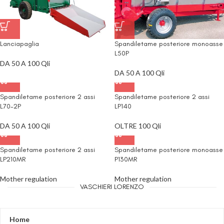
Lanciapaglia
Spandiletame posteriore monoasse
L50P
DA 50 A 100 Qli
DA 50 A 100 Qli
Spandiletame posteriore 2 assi
Spandiletame posteriore 2 assi
L70-2P
LP140
DA 50 A 100 Qli
OLTRE 100 Qli
Spandiletame posteriore 2 assi
Spandiletame posteriore monoasse
LP210MR
P130MR
Mother regulation
Mother regulation
VASCHIERI LORENZO
Home