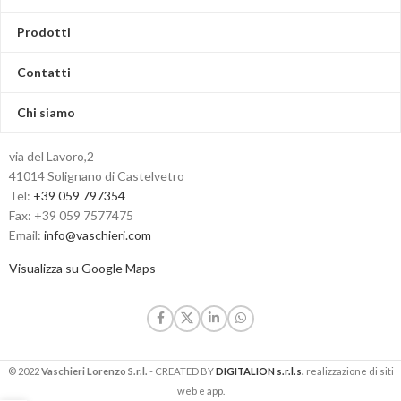
Prodotti
Contatti
Chi siamo
via del Lavoro,2
41014 Solignano di Castelvetro
Tel:
+39 059 797354
Fax: +39 059 7577475
Email:
info@vaschieri.com
Visualizza su Google Maps
© 2022
Vaschieri Lorenzo S.r.l.
- CREATED BY
DIGITALION s.r.l.s.
realizzazione di siti
web e app.