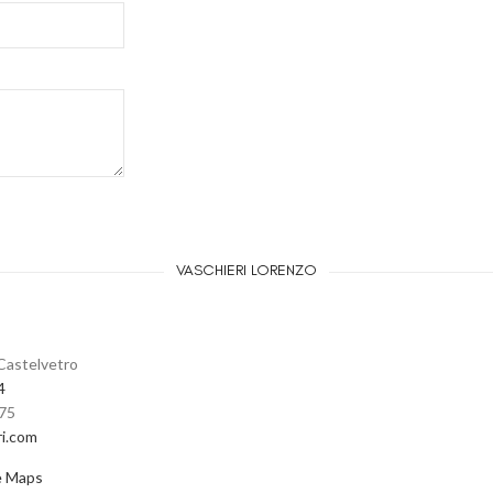
VASCHIERI LORENZO
Castelvetro
4
475
ri.com
e Maps