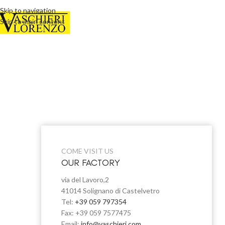
Skip to navigation
Skip to main content
COME VISIT US
OUR FACTORY
via del Lavoro,2
41014 Solignano di Castelvetro
Tel:
+39 059 797354
Fax: +39 059 7577475
Email:
info@vaschieri.com